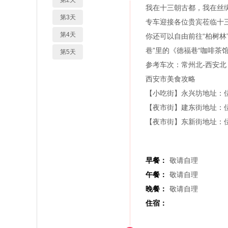
第2天
我在十三朝古都，我在丝
第3天
专车迎接各位贵宾莅临十
第4天
你还可以自由前往“柏树林
巷”里的《德福巷“咖啡茶
第5天
参考车次：常州北-西安北 G3
西安市美食攻略
【小吃街】永兴坊地址：位于
【夜市街】建东街地址：位于
【夜市街】东新街地址：位于
早餐：
敬请自理
午餐：
敬请自理
晚餐：
敬请自理
住宿：