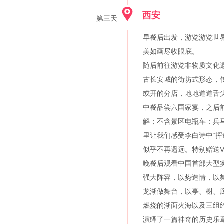
西安
第三天
早餐后出发，游览游览世
美如画尽收眼底。
随后前往游览非物质文化
古长安城的街坊式形态，
或开的分店，地地道道舌
中餐品尝六国家宴，之后
解；不含景区电瓶车：兵马
里让我们感受李白诗中“
似乎不再遥远。特别赠送V
晚餐后观看中国首部大型实
强大阵容，以势造情，以
龙湖做舞台，以亭、榭、
燃烧的湖面火海以及三组
演绎了一篇神奇的历史乐