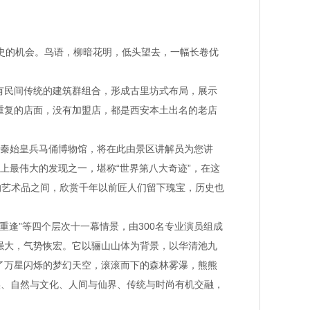
史的机会。鸟语，柳暗花明，低头望去，一幅长卷优
有民间传统的建筑群组合，形成古里坊式布局，展示
重复的店面，没有加盟店，都是西安本土出名的老店
解秦始皇兵马俑博物馆，将在此由景区讲解员为您讲
上最伟大的发现之一，堪称“世界第八大奇迹”，在这
的艺术品之间，欣赏千年以前匠人们留下瑰宝，历史也
境重逢”等四个层次十一幕情景，由300名专业演员组成
强大，气势恢宏。它以骊山山体为背景，以华清池九
了万星闪烁的梦幻天空，滚滚而下的森林雾瀑，熊熊
实、自然与文化、人间与仙界、传统与时尚有机交融，