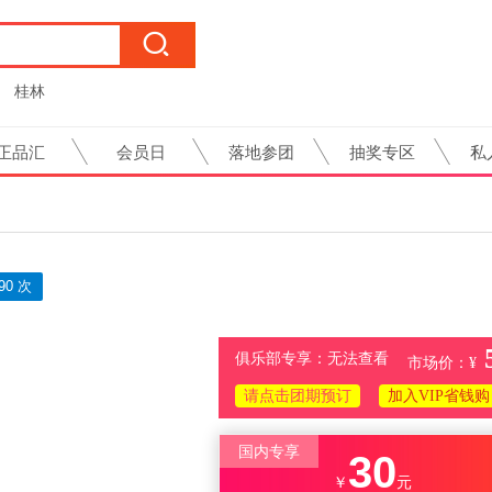
桂林
正品汇
会员日
落地参团
抽奖专区
私
90 次
俱乐部专享：无法查看
市场价：¥
请点击团期预订
加入VIP省钱购
国内专享
30
￥
元