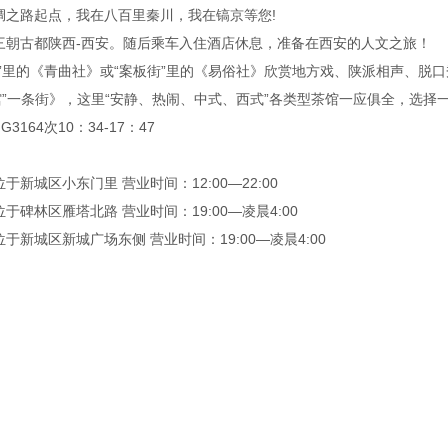
绸之路起点，我在八百里秦川，我在镐京等您!
三朝古都陕西-西安。随后乘车入住酒店休息，准备在西安的人文之旅！
”里的《青曲社》或“案板街”里的《易俗社》欣赏地方戏、陕派相声、脱
馆”一条街》，这里“安静、热闹、中式、西式”各类型茶馆一应俱全，选
164次10：34-17：47
新城区小东门里 营业时间：12:00—22:00
碑林区雁塔北路 营业时间：19:00—凌晨4:00
新城区新城广场东侧 营业时间：19:00—凌晨4:00