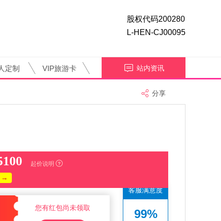
股权代码200280
L-HEN-CJ00095
人定制
VIP旅游卡
站内资讯
分享
5100
起价说明
 →
客服满意度
您有红包尚未领取
99%