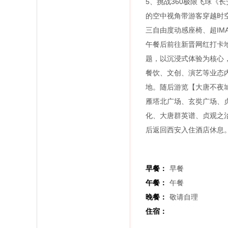
5、挑战360极限飞球《
的空中视角带游客穿越时
三自由度动感座椅、超IM
午餐后前往新晋网红打卡地
题，以沉浸式体验为核心
餐饮、文创、演艺等业态
地。随后游览【大唐不夜城
雁塔北广场、玄奘广场、
化、大唐群英谱、贞观之
后返回西安入住酒店休息
早餐：
早餐
午餐：
午餐
晚餐：
敬请自理
住宿：