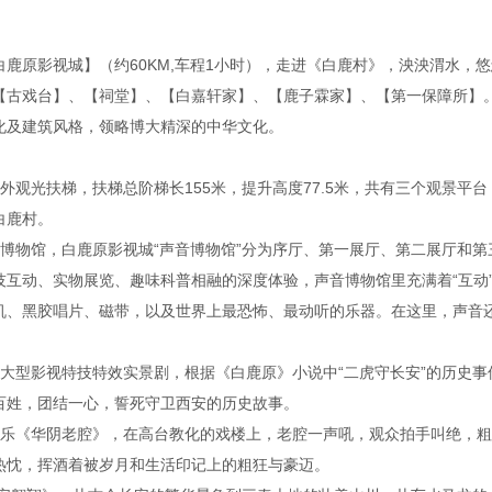
鹿原影视城】（约60KM,车程1小时），走进《白鹿村》，泱泱渭水，
【古戏台】、【祠堂】、【白嘉轩家】、【鹿子霖家】、【第一保障所】。
化及建筑风格，领略博大精深的中华文化。
外观光扶梯，扶梯总阶梯长155米，提升高度77.5米，共有三个观景平
白鹿村。
博物馆，白鹿原影视城“声音博物馆”分为序厅、第一展厅、第二展厅和第三展
技互动、实物展览、趣味科普相融的深度体验，声音博物馆里充满着“互动
机、黑胶唱片、磁带，以及世界上最恐怖、最动听的乐器。在这里，声音
。
大型影视特技特效实景剧，根据《白鹿原》小说中“二虎守长安”的历史事件
百姓，团结一心，誓死守卫西安的历史故事。
滚乐《华阴老腔》，在高台教化的戏楼上，老腔一声吼，观众拍手叫绝，
热忱，挥酒着被岁月和生活印记上的粗狂与豪迈。