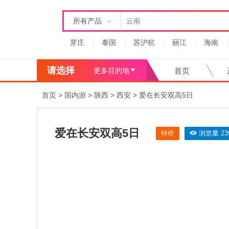
所有产品
芽庄
泰国
苏沪杭
丽江
海南
请选择
更多目的地
首页
首页
>
国内游
>
陕西
>
西安
>
爱在长安双高5日
爱在长安双高5日
特价
浏览量 23