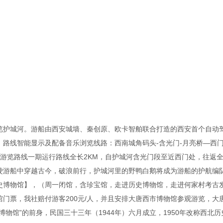
览护城河。游船由西安城墙、秦创原、欧卡智舶联合打造的西安首个自动
路线智能显示及配备音乐浏览线路：西南城角码头-含光门-月亮桥—西门
该游览路线一期运行路线全长2KM，自护城河含光门段至近西门处，往返
驶游船中穿越古今，破浪前行，护城河里的野鸭白鹅将成为游船的护航编
史博物馆】，（周一闭馆，含珍宝馆，走进历史博物馆，走进何家村考古发
馆门票，我社赔付游客200元/人，并且安排大唐西市博物馆参观游览，
物馆”的前身，民国三十三年（1944年）六月成立，1950年改称西北历史