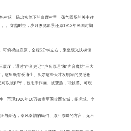
悠悠村落，陈忠实笔下的白鹿村里，荡气回肠的关中往
。。穿越时空，岁月纵览原景还原1912年民国时期
台，可俯视白鹿原，全程5分钟左右，乘坐观光扶梯便
厅，通过“声音史记”“声音原理”和“声音魔坊”三大
”，这里既有爱迪生、贝尔这些天才发明家的灵感创
还可以被邮寄，被用来作画、被变脸，可触摸、可观
，再现1926年10万镇嵩军围攻西安城，杨虎城、李
粗狂与豪迈，秦风秦韵的民俗、原汁原味的方言，无不