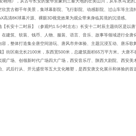
长安翱翔》，从古今长安的繁华景象到三秦大地的壮美山川，从车水马龙的
空欣赏古都千年美景，集球幕影院、飞行影院、动感影院、过山车等主流特
AX高清8K球幕片源、裸眼3D视觉效果为观众带来身临其境的沉浸感。
【长安十二时辰】（参观约1.5小时左右）长安十二时辰主题街区是以唐
，在建筑、软装、钱币、人物、服装、语言、音乐、故事等领域进行全唐
内容，整体打造集全唐空间游玩、唐风市井体验、主题沉浸互动、唐乐歌
】街区南北长2100米，东西宽500米，总建筑面积65万平方米。大唐
贞观广场、创领新时代广场四大广场，西安音乐厅、陕西大剧院、西安美
治、武后行从、开元盛世等五大文化雕塑，是西安唐文化展示和体验的首
。