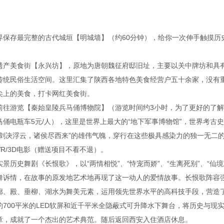
界保存最完整的古代城垣【明城墙】（约60分钟），给你一次伸手触摸历
遗产美食街【永兴坊】，原地为唐朝魏征府邸旧址，主要以关中牌坊和具
传统民俗生活空间。这里汇集了陕西各地特色美食经营户五十余家，没有
尖上的美食，打卡网红美食街。
前往游览【秦始皇陵兵马俑博物院】（游览时间约3小时，为了更好的了
俑电瓶车5元/人），这里是世界上最大的“地下军事博物馆”，世界考古史
挥剑决浮云，诸侯尽西来”的雄伟气魄，穿行在这些极具感染力的独一无二
R/3D电影（赠送项目不看不退）。
景历史舞剧《长恨歌》，以“两情相悦”、“恃宠而娇”、“生离死别”、“仙
舞诉情，在故事的原发地艺术地再现了这一动人的爱情故事。长恨歌阵容
廊、殿、垂柳、湖水为舞美元素，运用领先世界水平的高科技手段，营造
约700平米的LED软屏和近千平米全隐蔽式可升降水下舞台，将历史与现
章，成就了一个杰出的艺术典范。随后返回西安入住酒店休息。