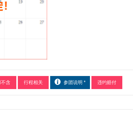
用不含
行程相关
参团说明 *
违约赔付