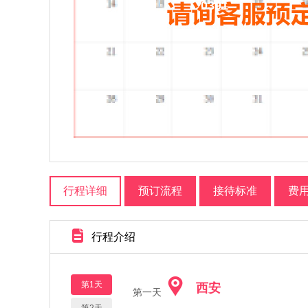
0391
行程详细
预订流程
接待标准
费
行程介绍
第1天
西安
第一天