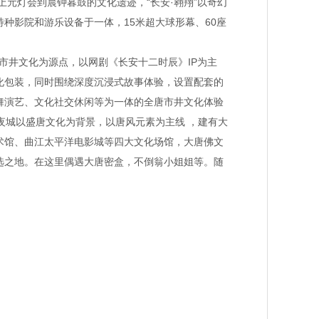
上元灯会到晨钟暮鼓的文化遗迹，“长安·翱翔”以奇幻
种影院和游乐设备于一体，15米超大球形幕、60座
市井文化为源点，以网剧《长安十二时辰》IP为主
化包装，同时围绕深度沉浸式故事体验，设置配套的
舞演艺、文化社交休闲等为一体的全唐市井文化体验
不夜城以盛唐文化为背景，以唐风元素为主线 ，建有大
术馆、曲江太平洋电影城等四大文化场馆，大唐佛文
选之地。在这里偶遇大唐密盒，不倒翁小姐姐等。随