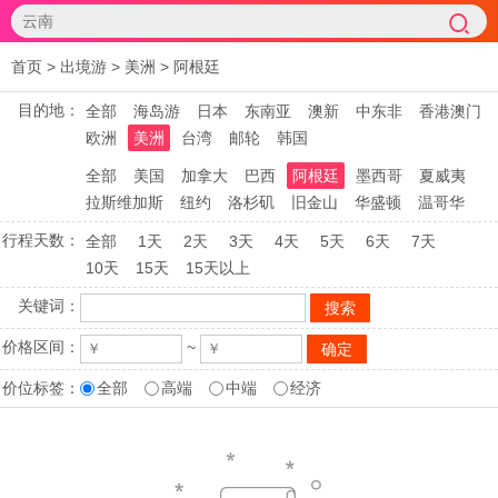
首页
>
出境游
>
美洲
>
阿根廷
目的地：
全部
海岛游
日本
东南亚
澳新
中东非
香港澳门
欧洲
美洲
台湾
邮轮
韩国
全部
美国
加拿大
巴西
阿根廷
墨西哥
夏威夷
拉斯维加斯
纽约
洛杉矶
旧金山
华盛顿
温哥华
行程天数：
全部
1天
2天
3天
4天
5天
6天
7天
10天
15天
15天以上
关键词：
价格区间：
~
价位标签：
全部
高端
中端
经济