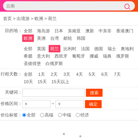
首页
>
出境游
>
欧洲
>
荷兰
目的地：
全部
海岛游
日本
东南亚
澳新
中东非
香港澳门
欧洲
美洲
台湾
邮轮
韩国
全部
英国
荷兰
比利时
法国
德国
瑞士
奥地利
希腊
意大利
西班牙
葡萄牙
挪威
瑞典
俄罗斯
圣彼得堡
白俄罗斯
行程天数：
全部
1天
2天
3天
4天
5天
6天
7天
10天
15天
15天以上
关键词：
价格区间：
~
价位标签：
全部
高端
中端
经济