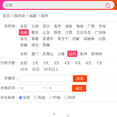
首页
>
国内游
>
福建
>
福州
目的地：
全部
云南
四川
贵州
湖南
海南
广西
华东
福建
重庆
山东
陕西
江西
北京河北
广深珠
东北
新疆
直通车
青甘宁
内蒙
胡杨林
山西
安徽
湖北
西藏
全部
厦门
武夷山
土楼
福州
泉州
鼓浪屿
行程天数：
全部
1天
2天
3天
4天
5天
6天
7天
10天
15天
15天以上
关键词：
价格区间：
~
价位标签：
全部
高端
中端
经济