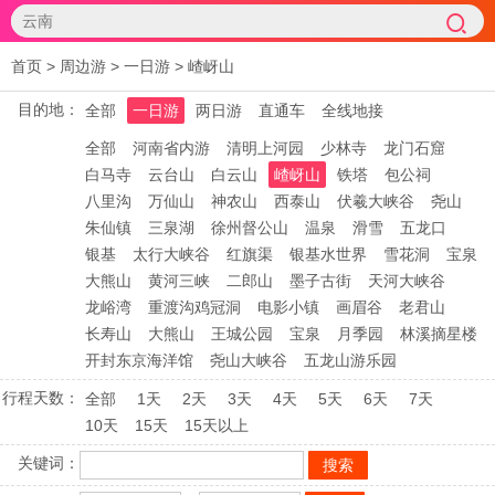
首页
>
周边游
>
一日游
>
嵖岈山
目的地：
全部
一日游
两日游
直通车
全线地接
全部
河南省内游
清明上河园
少林寺
龙门石窟
白马寺
云台山
白云山
嵖岈山
铁塔
包公祠
八里沟
万仙山
神农山
西泰山
伏羲大峡谷
尧山
朱仙镇
三泉湖
徐州督公山
温泉
滑雪
五龙口
银基
太行大峡谷
红旗渠
银基水世界
雪花洞
宝泉
大熊山
黄河三峡
二郎山
墨子古街
天河大峡谷
龙峪湾
重渡沟鸡冠洞
电影小镇
画眉谷
老君山
长寿山
大熊山
王城公园
宝泉
月季园
林溪摘星楼
开封东京海洋馆
尧山大峡谷
五龙山游乐园
行程天数：
全部
1天
2天
3天
4天
5天
6天
7天
10天
15天
15天以上
关键词：