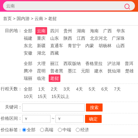
首页
>
国内游
>
云南
>
老挝
目的地：
全部
云南
四川
贵州
湖南
海南
广西
华东
福建
重庆
山东
陕西
江西
北京河北
广深珠
东北
新疆
直通车
青甘宁
内蒙
胡杨林
山西
安徽
湖北
西藏
全部
大理
丽江
西双版纳
香格里拉
泸沽湖
普洱
腾冲
昆明
普者黑
墨江
元阳
建水
抚仙湖
楚雄
瑞丽
临沧
老挝
行程天数：
全部
1天
2天
3天
4天
5天
6天
7天
10天
15天
15天以上
关键词：
价格区间：
~
价位标签：
全部
高端
中端
经济