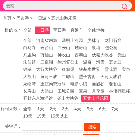
首页
>
周边游
>
一日游
>
五龙山游乐园
目的地：
全部
一日游
两日游
直通车
全线地接
全部
河南省内游
清明上河园
少林寺
龙门石窟
白马寺
云台山
白云山
嵖岈山
铁塔
包公祠
八里沟
万仙山
神农山
西泰山
伏羲大峡谷
尧山
朱仙镇
三泉湖
徐州督公山
温泉
滑雪
五龙口
银基
太行大峡谷
红旗渠
银基水世界
雪花洞
宝泉
大熊山
黄河三峡
二郎山
墨子古街
天河大峡谷
龙峪湾
重渡沟鸡冠洞
电影小镇
画眉谷
老君山
长寿山
大熊山
王城公园
宝泉
月季园
林溪摘星楼
开封东京海洋馆
尧山大峡谷
五龙山游乐园
行程天数：
全部
1天
2天
3天
4天
5天
6天
7天
10天
15天
15天以上
关键词：